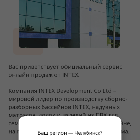
Вас приветствует официальный сервис
онлайн продаж от INTEX.
Компания INTEX Development Co Ltd –
мировой лидер по производству сборно-
разборных бассейнов INTEX, надувных
матрасов, лодок и изделий из ПВХ для
семейного и активного отдыха в бассейне,
на природе, за городом на даче или дома.
Ваш регион — Челябинск?